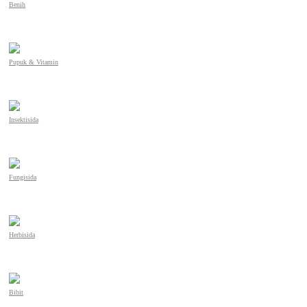
Benih
Pupuk & Vitamin
Insektisida
Fungisida
Herbisida
Bibit