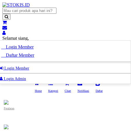
Selamat siang,
Pak/Bu
Login Member
Selamat siang,
Daftar Member
Pak/Bu
Login Admin
Login Member
Login Admin
Home
Kategori
Chart
Notifikasi
Daftar
Peralatan