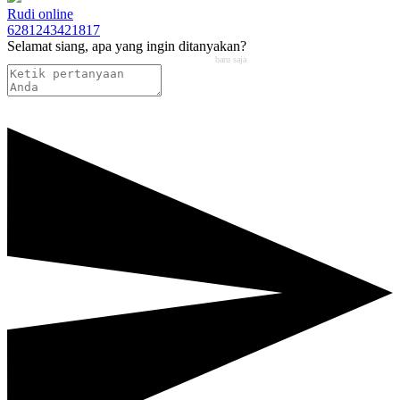
Rudi
online
6281243421817
Selamat siang, apa yang ingin ditanyakan?
baru saja