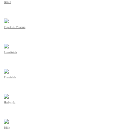
Benih
Pupuk & Vitamin
Insektisida
Fungisida
Herbisida
Bibit