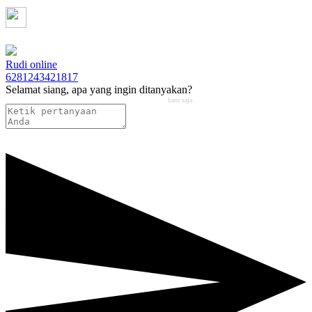
Chat via Whatsapp
Rudi
online
6281243421817
Selamat siang, apa yang ingin ditanyakan?
baru saja