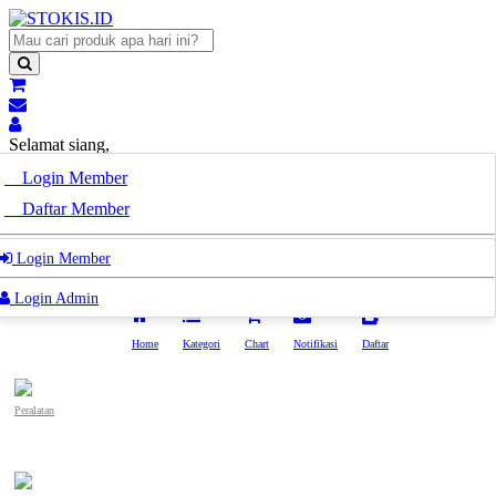
Selamat siang,
Pak/Bu
Login Member
Selamat siang,
Daftar Member
Pak/Bu
Login Admin
Login Member
Login Admin
Home
Kategori
Chart
Notifikasi
Daftar
Peralatan