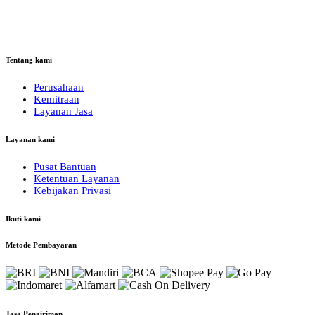
Tentang kami
Perusahaan
Kemitraan
Layanan Jasa
Layanan kami
Pusat Bantuan
Ketentuan Layanan
Kebijakan Privasi
Ikuti kami
Metode Pembayaran
Jasa Pengiriman