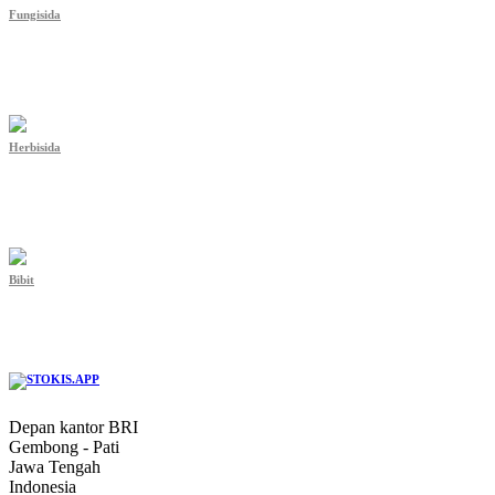
Fungisida
Herbisida
Bibit
Depan kantor BRI
Gembong - Pati
Jawa Tengah
Indonesia