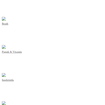
Benih
Pupuk & Vitamin
Insektisida