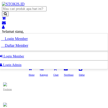
Selamat siang,
Pak/Bu
Login Member
Selamat siang,
Daftar Member
Pak/Bu
Login Admin
Login Member
Login Admin
Home
Kategori
Chart
Notifikasi
Daftar
Peralatan