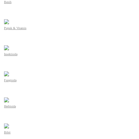
Benih
Pupuk & Vitamin
Insektisida
Fungisida
Herbisida
Bibit